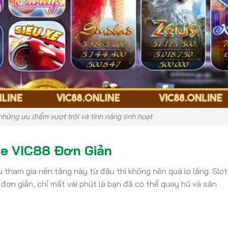
hững ưu điểm vượt trội và tính năng linh hoạt
me VIC88 Đơn Giản
 tham gia nền tảng này từ đâu thì không nên quá lo lắng. Slot
đơn giản, chỉ mất vài phút là bạn đã có thể quay hũ và săn