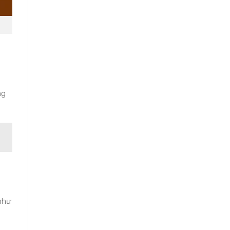
ng
như