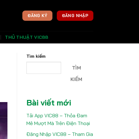
ĐĂNG KÝ
ĐĂNG NHẬP
THỦ THUẬT VIC88
Tìm kiếm
TÌM
KIẾM
Bài viết mới
Tải App VIC88 – Thỏa Đam
Mê Mượt Mà Trên Điện Thoại
Đăng Nhập VIC88 – Tham Gia