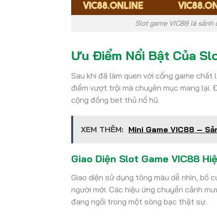
Slot game VIC88 là sảnh
Ưu Điểm Nổi Bật Của Sl
Sau khi đã làm quen với cổng game chất 
điểm vượt trội mà chuyên mục mang lại. Đ
cộng đồng bet thủ nổ hũ.
XEM THÊM:
Mini Game VIC88 – Sản
Giao Diện Slot Game VIC88 Hiệ
Giao diện sử dụng tông màu dễ nhìn, bố c
người mới. Các hiệu ứng chuyển cảnh mư
đang ngồi trong một sòng bạc thật sự.