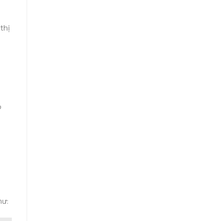
thị
P
hư: