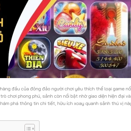
 hàng đầu của đông đảo người chơi yêu thích thể loại game nổ
rò chơi phong phú, sảnh còn nổi bật nhờ giao diện hiện đại và
hám phá thông tin chi tiết, hữu ích xoay quanh sảnh thú vị nà